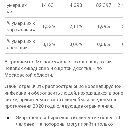
умерших,
14 631
4 393
82 397
2 45
чел
% умерших к
1,52%
2,11%
1,99%
2,
заражённым
% умерших к
0,12%
0,06%
0,06%
0,
населению
В среднем по Москве умирает около полусотни
человек ежедневно и ещё три десятка – по
Московской области.
Дабы ограничить распространение коронавирусной
инфекции и обезопасить людей, находящихся в зоне
риска, правительством столицы были введены на
протяжении 2020 года следующие ограничения:
Запрещено собираться в количестве более 50
человек. На похороны могут прийти только