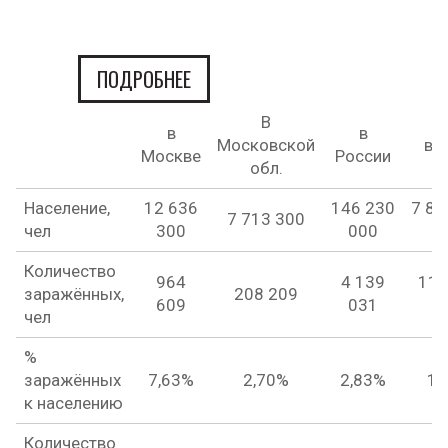
ПОДРОБНЕЕ
В
в
в
Московской
в 
Москве
России
обл.
Население,
12 636
146 230
7 83
7 713 300
чел
300
000
0
Количество
964
4 139
110
заражённых,
208 209
609
031
4
чел
%
заражённых
7,63%
2,70%
2,83%
1,
к населению
Количество