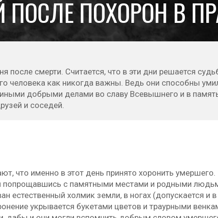
 ПОСЛЕ ПОХОРОН В П
 после смерти. Считается, что в эти дни решается судь
го человека как никогда важны. Ведь они способны умил
 иными добрыми делами во славу Всевышнего и в памят
рузей и соседей.
ют, что именно в этот день принято хоронить умершего. 
м попрощавшись с памятными местами и родными людьми
н естественный холмик земли, в ногах (допускается и в 
ронение укрывается букетами цветов и траурными венка
и, дабы и они могли вспомнить добрым словом умершег