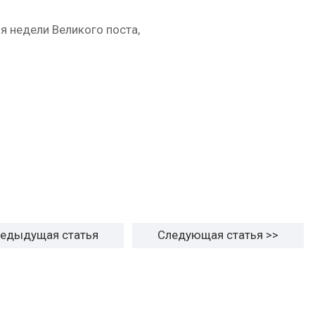
-я недели Великого поста,
редыдущая
статья
Следующая
статья
>>