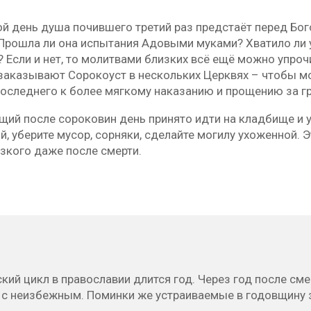
й день душа почившего третий раз предстаёт перед Бог
. Прошла ли она испытания Адовыми муками? Хватило ли
? Если и нет, то молитвами близких всё ещё можно упро
 заказывают Сорокоуст в нескольких Церквях – чтобы м
оследнего к более мягкому наказанию и прощению за гр
щий после сороковин день принято идти на кладбище и 
, уберите мусор, сорняки, сделайте могилу ухоженной. 
зкого даже после смерти.
кий цикл в православии длится год. Через год после см
 с неизбежным. Поминки же устраиваемые в годовщину 