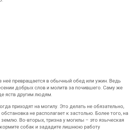
 неё превращается в обычный обед или ужин. Ведь
есении добрых слов и молитв за почившего. Саму же
де яств другим людям.
гда приходят на могилу. Это делать не обязательно,
а обстановка не располагает к застолью. Более того, на
землю. Во-вторых, тризна у могилы – это языческая
покормите собак и зададите лишнюю работу