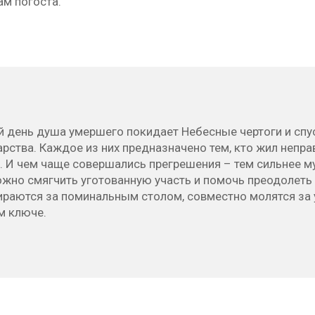
ам погоста.
 день душа умершего покидает Небесные чертоги и спус
ства. Каждое из них предназначено тем, кто жил непра
и. И чем чаще совершались прегрешения – тем сильнее 
жно смягчить уготованную участь и помочь преодолеть 
ираются за поминальным столом, совместно молятся за 
м ключе.