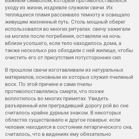
Важным символом, который противопоставлялся
уходу из жизни, издревле служили свечи. Их
теплящееся пламя рассеивало темноту и освещало
живущим жизненный путь. Столь мощный оберег
использовался во многих ритуалах: свечу зажигали
на могиле после погребения, оставляли на ночь
вблизи усопшего, если тело находилось дома, а
также несколько раз обходили с ней жилище, чтобы
очистить его от присутствия потусторонних сил.
В прошлом свечи изготавливали из натуральных
материалов, основным их которых служил пчелиный
воск. По этой причине и сами пчелы
противопоставлялись смерти, что позже
воплотилось во многих приметах. Увидеть
разъяренный или преградивший дорогу рой во сне
считалось крайне дурным знаком. В некоторых
областях существовало и другое поверье: если
человек находился в состоянии летаргического сна,
считалось, что в видениях ему обязательно