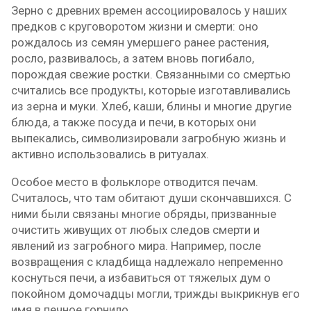
Зерно с древних времен ассоциировалось у наших
предков с круговоротом жизни и смерти: оно
рождалось из семян умершего ранее растения,
росло, развивалось, а затем вновь погибало,
порождая свежие ростки. Связанными со смертью
считались все продукты, которые изготавливались
из зерна и муки. Хлеб, каши, блины и многие другие
блюда, а также посуда и печи, в которых они
выпекались, символизировали загробную жизнь и
активно использовались в ритуалах.
Особое место в фольклоре отводится печам.
Считалось, что там обитают души скончавшихся. С
ними были связаны многие обряды, призванные
очистить живущих от любых следов смерти и
явлений из загробного мира. Например, после
возвращения с кладбища надлежало непременно
коснуться печи, а избавиться от тяжелых дум о
покойном домочадцы могли, трижды выкрикнув его
имя в печное горнило.