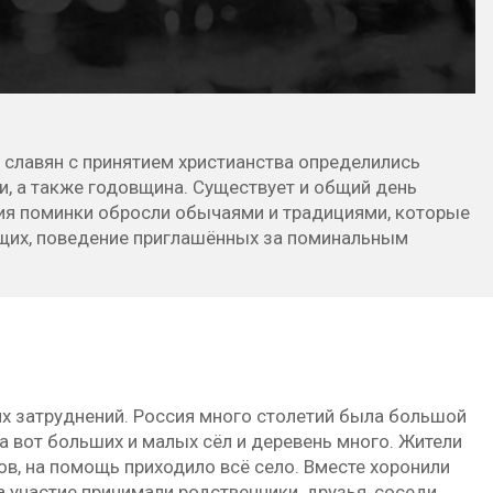
 славян с принятием христианства определились
и, а также годовщина. Существует и общий день
тия поминки обросли обычаями и традициями, которые
ющих, поведение приглашённых за поминальным
х затруднений. Россия много столетий была большой
а вот больших и малых сёл и деревень много. Жители
мов, на помощь приходило всё село. Вместе хоронили
а участие принимали родственники, друзья, соседи.