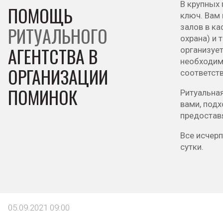
В крупных 
ПОМОЩЬ
ключ. Вам 
залов в ка
РИТУАЛЬНОГО
охрана) и 
АГЕНТСТВА В
организует
необходим
ОРГАНИЗАЦИИ
соответст
ПОМИНОК
Ритуальна
вами, подх
предоставя
Все исчер
сутки.
05.09.2021 09:00