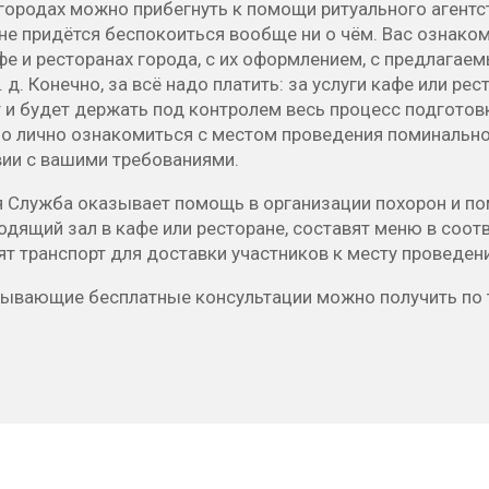
городах можно прибегнуть к помощи ритуального агентст
не придётся беспокоиться вообще ни о чём. Вас ознако
фе и ресторанах города, с их оформлением, с предлага
т. д. Конечно, за всё надо платить: за услуги кафе или ре
 и будет держать под контролем весь процесс подготовк
о лично ознакомиться с местом проведения поминальног
вии с вашими требованиями.
я Служба оказывает помощь в организации похорон и по
одящий зал в кафе или ресторане, составят меню в соо
т транспорт для доставки участников к месту проведен
пывающие бесплатные консультации можно получить по