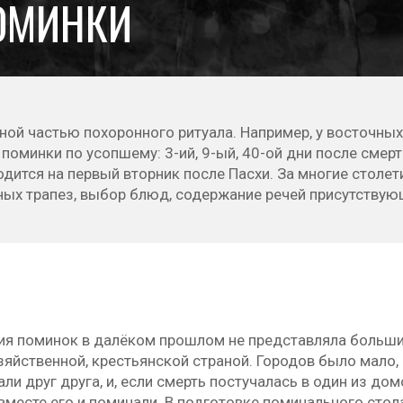
ОМИНКИ
ой частью похоронного ритуала. Например, у восточных
оминки по усопшему: 3-ий, 9-ый, 40-ой дни после смерт
одится на первый вторник после Пасхи. За многие столе
ных трапез, выбор блюд, содержание речей присутству
ия поминок в далёком прошлом не представляла больши
яйственной, крестьянской страной. Городов было мало, 
ли друг друга, и, если смерть постучалась в один из до
вместе его и поминали. В подготовке поминального стол