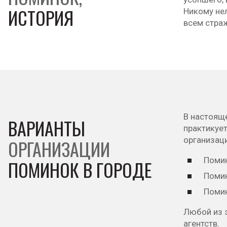
ИСТОРИЯ
Никому нел
всем стра
В настоящ
ВАРИАНТЫ
практикует
организаци
ОРГАНИЗАЦИИ
Помин
ПОМИНОК В ГОРОДЕ
Помин
Помин
Любой из э
агентств.