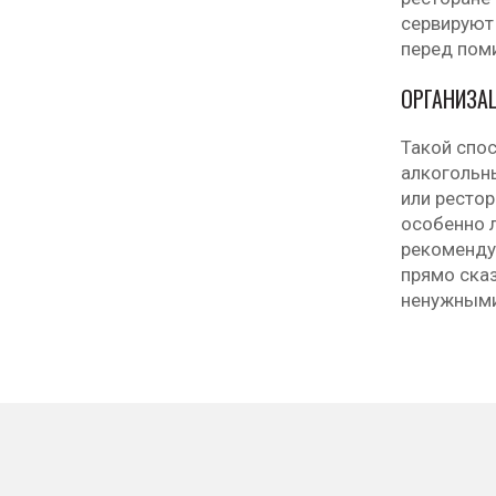
сервируют
перед поми
ОРГАНИЗА
Такой спос
алкогольны
или рестор
особенно 
рекоменду
прямо сказ
ненужными