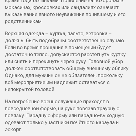
время года ботинками. Появление на похоронах в
мокасинах, кроссовках или сандалиях означает
выказывание явного неуважения почившему и его
родственникам.
Верхняя одежда – куртка, пальто, ветровка –
должны быть подобраны соответственно случаю.
Если во время прощания в помещении будет
достаточно тепло, допускается расстегнуть куртку
или снять и перекинуть через руку. Головной убор
должен соответствовать общему внешнему облику.
Однако, для мужчин он не обязателен, поскольку
всё мероприятие им надлежит оставаться с
непокрытой головой.
На погребение военнослужащие приходят в
повседневной форме, на руке повязав траурную
повязку. Парадную форму или парадно-выходную
одевают только участники почётного караула и
эскорт.