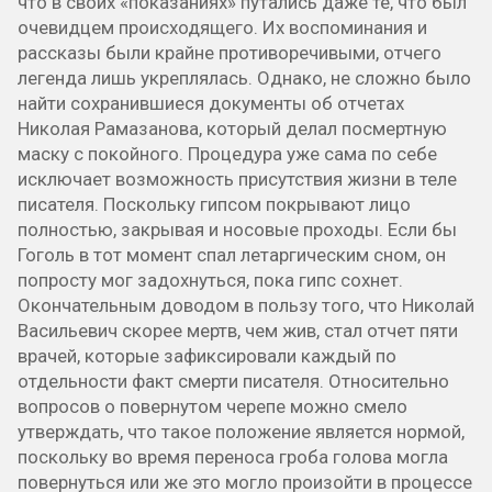
что в своих «показаниях» путались даже те, что был
очевидцем происходящего. Их воспоминания и
рассказы были крайне противоречивыми, отчего
легенда лишь укреплялась. Однако, не сложно было
найти сохранившиеся документы об отчетах
Николая Рамазанова, который делал посмертную
маску с покойного. Процедура уже сама по себе
исключает возможность присутствия жизни в теле
писателя. Поскольку гипсом покрывают лицо
полностью, закрывая и носовые проходы. Если бы
Гоголь в тот момент спал летаргическим сном, он
попросту мог задохнуться, пока гипс сохнет.
Окончательным доводом в пользу того, что Николай
Васильевич скорее мертв, чем жив, стал отчет пяти
врачей, которые зафиксировали каждый по
отдельности факт смерти писателя. Относительно
вопросов о повернутом черепе можно смело
утверждать, что такое положение является нормой,
поскольку во время переноса гроба голова могла
повернуться или же это могло произойти в процессе