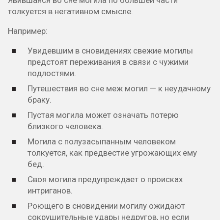
Явившаяся во сне могила по большей части
толкуется в негативном смысле.
Например:
Увидевшим в сновидениях свежие могилы
предстоят переживания в связи с чужими
подлостями.
Путешествия во сне меж могил — к неудачному
браку.
Пустая могила может означать потерю
близкого человека.
Могила с полузасыпанным человеком
толкуется, как предвестие угрожающих ему
бед.
Своя могила предупреждает о происках
интриганов.
Роющего в сновидении могилу ожидают
сокрушительные удары недругов, но если