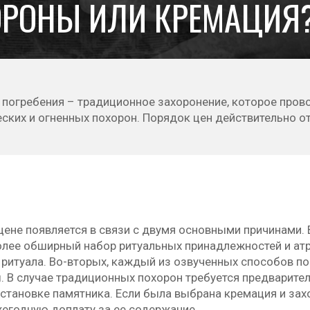
ОРОНЫ ИЛИ КРЕМАЦИЯ
погребения – традиционное захоронение, которое прово
еских и огненных похорон. Порядок цен действительно о
цене появляется в связи с двумя основными причинами. 
олее обширный набор ритуальных принадлежностей и атр
 ритуала. Во-вторых, каждый из озвученных способов п
. В случае традиционных похорон требуется предварите
установке памятника. Если была выбрана кремация и зах
жегодную доплату за ее содержание.