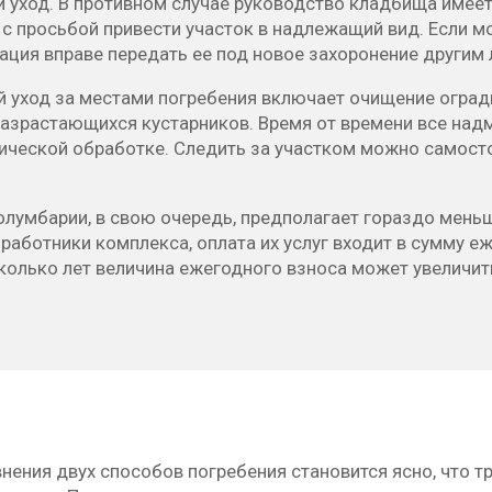
й уход. В противном случае руководство кладбища име
с просьбой привести участок в надлежащий вид. Если м
ация вправе передать ее под новое захоронение другим
 уход за местами погребения включает очищение ограды
разрастающихся кустарников. Время от времени все на
ической обработке. Следить за участком можно самосто
колумбарии, в свою очередь, предполагает гораздо мен
работники комплекса, оплата их услуг входит в сумму е
колько лет величина ежегодного взноса может увеличит
внения двух способов погребения становится ясно, что