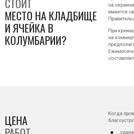
СТОИТ
на окраина
МЕСТО НА КЛАДБИЩЕ
имеется св
Правитель
И ЯЧЕЙКА В
При крема
КОЛУМБАРИИ?
на коммер
предполага
Ежемесячны
составляет
Когда про
ЦЕНА
благоустро
РАБОТ
удале