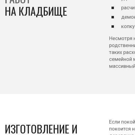
НА КЛАДБИЩЕ
расчи
демон
копку
Несмотря 
родственн
таких расх
семейной м
массивный
Если покой
ИЗГОТОВЛЕНИЕ И
покоится 