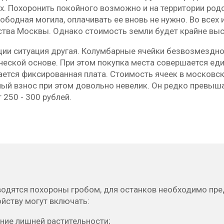
х. Похоронить покойного возможно и на территории род
ободная могила, оплачивать ее вновь не нужно. Во всех
ства Москвы. Однако стоимость земли будет крайне выс
ции ситуация другая. Колумбарные ячейки безвозмездно
ческой основе. При этом покупка места совершается ед
ется фиксированная плата. Стоимость ячеек в московск
й взнос при этом довольно невелик. Он редко превышае
 250 - 300 рублей.
водятся похороны гробом, для останков необходимо пре
йству могут включать:
ние лишней растительности;