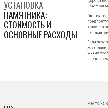
деревянное
УСТАНОВКА
крест зам
ПАМЯТНИКА:
Окончатель
СТОИМОСТЬ И
предпочту
количеств
ОСНОВНЫЕ РАСХОДЫ
на памятни
Если захор
устанавлив
жизни усо
членов се
Место на 