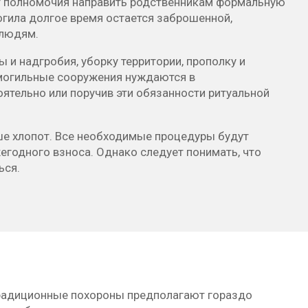
ет полномочия направить родственникам формальную
огила долгое время остается заброшенной,
 людям.
 и надгробия, уборку территории, прополку и
дмогильные сооружения нуждаются в
ятельно или поручив эти обязанности ритуальной
ьше хлопот. Все необходимые процедуры будут
жегодного взноса. Однако следует понимать, что
ься.
 традиционные похороны предполагают гораздо