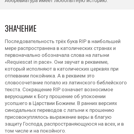
Аббревиатура имеет любопытную историю.
ЗНАЧЕНИЕ
Последовательность трёх букв RIP в наибольшей
мере распространена в католических странах и
первоначально обозначала слова на латыни
«Requiescat in pace». Они звучат в реквиеме,
который исполняют в католических церквях при
отпевании покойника. А в реквием это
словосочетание попало из латинского библейского
текста. Сокращение RIP означает возносимое
верующими к Богу прошение об упокоении
усопшего в Царствии Божием. В ранних версиях
синодальных переводов с латыни к прошению
присовокуплялось выражение веры в благую
защиту Господа, распространяющуюся на всех, и в
том числе и на покойного.