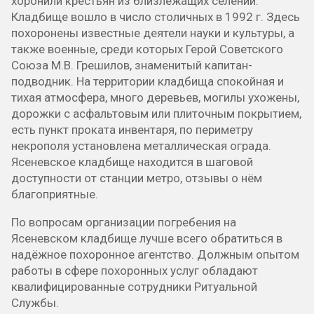
хоронили крестьян из близлежащих селений.
Кладбище вошло в число столичных в 1992 г. Здесь
похоронены известные деятели науки и культуры, а
также военные, среди которых Герой Советского
Союза М.В. Грешилов, знаменитый капитан-
подводник. На территории кладбища спокойная и
тихая атмосфера, много деревьев, могилы ухожены,
дорожки с асфальтовым или плиточным покрытием,
есть пункт проката инвентаря, по периметру
некрополя установлена металлическая ограда.
Ясеневское кладбище находится в шаговой
доступности от станции метро, отзывы о нём
благоприятные.
По вопросам организации погребения на
Ясеневском кладбище лучше всего обратиться в
надёжное похоронное агентство. Должным опытом
работы в сфере похоронных услуг обладают
квалифицированные сотрудники Ритуальной
Службы.