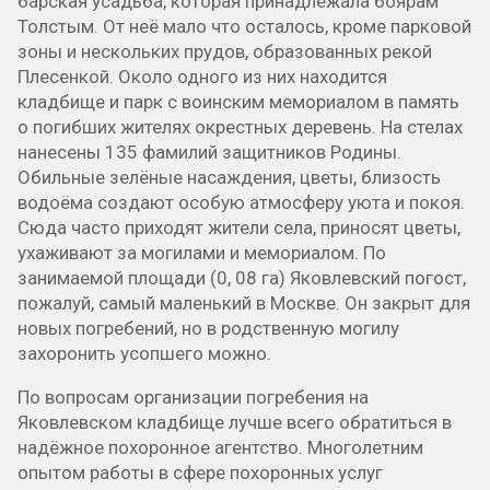
барская усадьба, которая принадлежала боярам
Толстым. От неё мало что осталось, кроме парковой
зоны и нескольких прудов, образованных рекой
Плесенкой. Около одного из них находится
кладбище и парк с воинским мемориалом в память
о погибших жителях окрестных деревень. На стелах
нанесены 135 фамилий защитников Родины.
Обильные зелёные насаждения, цветы, близость
водоёма создают особую атмосферу уюта и покоя.
Сюда часто приходят жители села, приносят цветы,
ухаживают за могилами и мемориалом. По
занимаемой площади (0, 08 га) Яковлевский погост,
пожалуй, самый маленький в Москве. Он закрыт для
новых погребений, но в родственную могилу
захоронить усопшего можно.
По вопросам организации погребения на
Яковлевском кладбище лучше всего обратиться в
надёжное похоронное агентство. Многолетним
опытом работы в сфере похоронных услуг