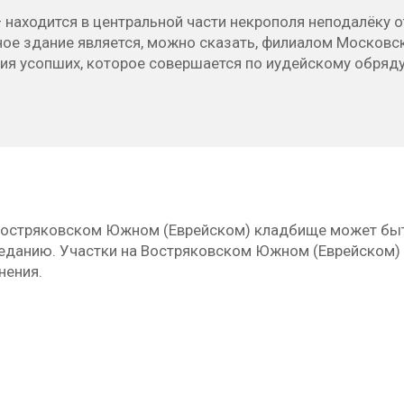
 находится в центральной части некрополя неподалёку 
ое здание является, можно сказать, филиалом Московск
ия усопших, которое совершается по иудейскому обряду
Востряковском Южном (Еврейском) кладбище может быть
еданию. Участки на Востряковском Южном (Еврейском)
нения.