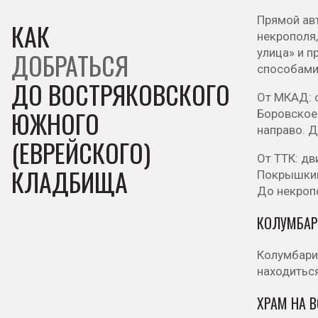
Прямой ав
КАК
некрополя,
улица» и 
ДОБРАТЬСЯ
способами
ДО ВОСТРЯКОВСКОГО
От МКАД: с
ЮЖНОГО
Боровское
направо. Д
(ЕВРЕЙСКОГО)
От ТТК: дв
КЛАДБИЩА
Покрышкин
До некроп
КОЛУМБАР
Колумбарий
находиться
ХРАМ НА 