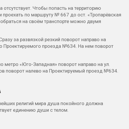
 отсутствует. Чтобы попасть на территорию
м проехать по маршруту № 667 до ост. «Тропарёвская
Добраться на своём транспорте можно двумя
Сразу за развязкой резкий поворот направо на
о Проектируемого проезда №634. На нем поворот
ло метро «Юго-Западная» поворот направо на ул.
ов поворот налево на Проектируемый проезд №634.
А
внейших религий мира душа покойного должна
ствует единению души с телом.