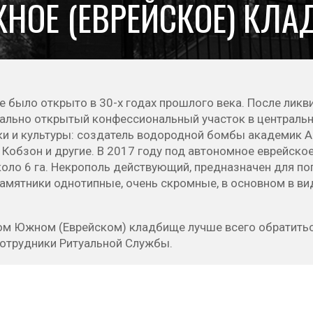
НОЕ (ЕВРЕЙСКОЕ) КЛ
 было открыто в 30-х годах прошлого века. После лик
иально открытый конфессиональный участок в централь
уки и культуры: создатель водородной бомбы академик
 Кобзон и другие. В 2017 году под автономное еврейск
ло 6 га. Некрополь действующий, предназначен для пог
мятники однотипные, очень скромные, в основном в вид
ом Южном (Еврейском) кладбище лучше всего обратитьс
отрудники Ритуальной Службы.