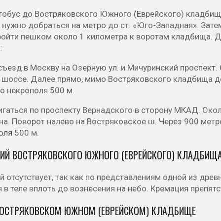
тобус до Востряковского Южного (Еврейского) кладбища
 нужно добраться на метро до ст. «Юго-Западная». Зате
пройти пешком около 1 километра к воротам кладбища. 
:
ъезд в Москву на Озерную ул. и Мичуринский проспект. 
 шоссе. Далее прямо, мимо Востряковского кладбища д
о некрополя 500 м.
игаться по проспекту Вернадского в сторону МКАД. Око
а. Поворот налево на Востряковское ш. Через 900 метр
оля 500 м.
ИЙ ВОСТРЯКОВСКОГО ЮЖНОГО (ЕВРЕЙСКОГО) КЛАДБИЩ
 отсутствует, так как по представлениям одной из дре
 в теле вплоть до вознесения на небо. Кремация препят
ВОСТРЯКОВСКОМ ЮЖНОМ (ЕВРЕЙСКОМ) КЛАДБИЩЕ