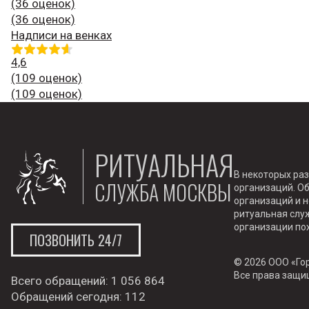
(36 оценок)
(36 оценок)
Надписи на венках
4,6
(109 оценок)
(109 оценок)
РИТУАЛЬНАЯ
В некоторых ра
СЛУЖБА МОСКВЫ
организаций. О
организаций и 
ритуальная служ
организации по
ПОЗВОНИТЬ 24/7
© 2026 ООО «Го
Все права защ
Всего обращений:
1 056 864
Обращений сегодня:
112